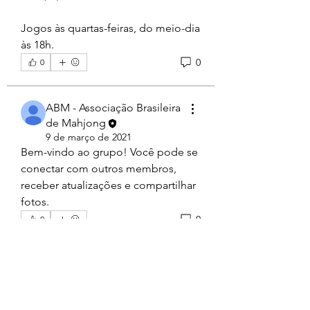
Jogos às quartas-feiras, do meio-dia 
às 18h.
0
0
ABM - Associação Brasileira
de Mahjong
9 de março de 2021
Bem-vindo ao grupo! Você pode se 
conectar com outros membros, 
receber atualizações e compartilhar 
fotos.
0
0
Informações
Endereço: Rua dos Estudantes, 15 –
sala 81, Liberdade, São
...
Leia Mais