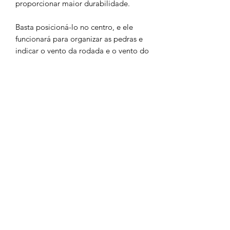
proporcionar maior durabilidade.
Basta posicioná-lo no centro, e ele
funcionará para organizar as pedras e
indicar o vento da rodada e o vento do
jogador.
O valor é referente a uma unidade
(com o Vento Leste na frente e o Vento
Sul no verso).
Tamanho: 13 cm x 13 cm
Associação Brasileira de
Mahjong