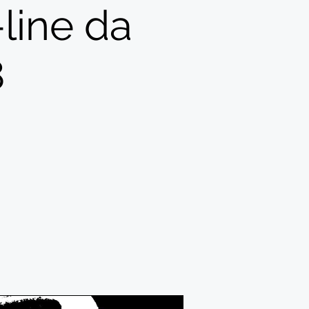
line da
8