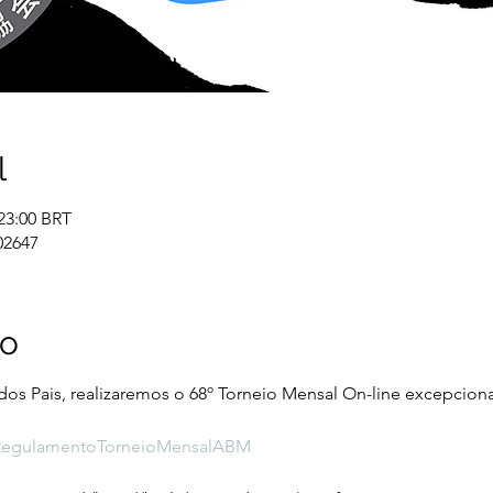
l
 23:00 BRT
02647
to
 dos Pais, realizaremos o 68º Torneio Mensal On-line excepcion
ly/RegulamentoTorneioMensalABM