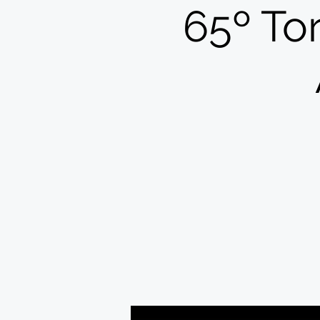
65º To