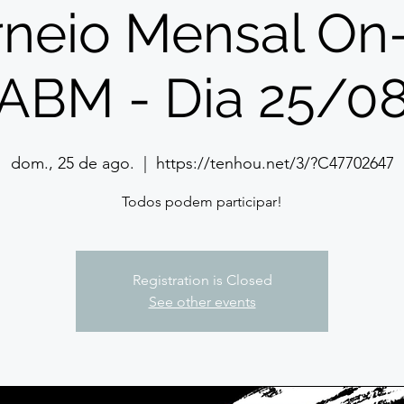
rneio Mensal On-
ABM - Dia 25/0
dom., 25 de ago.
  |  
https://tenhou.net/3/?C47702647
Todos podem participar!
Registration is Closed
See other events