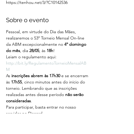
https://tenhou.net/3/?C10142536
Sobre o evento
Pessoal, em virtude do Dia das Mães, 
realizaremos o 53º Torneio Mensal On-line 
da ABM excepcionalmente no 
4º domingo 
do mês
, dia 
28/05
, às 
18h
!
Leiam o regulamento aqui: 
http://bit.ly/RegulamentoTorneioMensalAB
M
As 
inscrições abrem às 17h30 
e se encerram 
às 
17h55
, cinco minutos antes do início do 
torneio. Lembrando que as inscrições 
realizadas antes desse período 
não serão 
consideradas
.
Para participar, basta entrar no nosso 
servidor no Discord 
(http://bit.ly/Discord_ABM) e informar seu 
nome, sobrenome e nick no Tenhou a 
algum administrador.