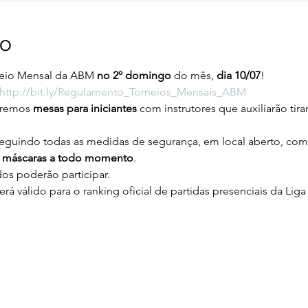
to
neio Mensal da ABM 
no 2º domingo 
do mês, 
dia 10/07
!
http://bit.ly/Regulamento_Torneios_Mensais_ABM
eremos
 mesas para iniciantes
 com instrutores que auxiliarão ti
seguindo todas as medidas de segurança, em local aberto, com 
e máscaras a todo momento
.
s poderão participar.
á válido para o ranking oficial de partidas presenciais da Lig