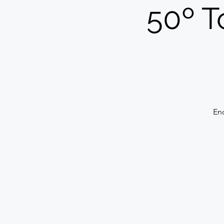
50º T
En