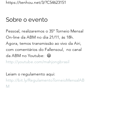
https://tenhou.net/3/?C54623151
Sobre o evento
Pessoal, realizaremos o 35º Torneio Mensal 
On-line da ABM no dia 21/11, às 18h.
Agora, temos transmissão ao vivo da Airi, 
com comentários do Fallensoul,  no canal 
da ABM no Youtube: 
 😃
http://youtube.com/mahjongbrasil
⠀
Leiam o regulamento aqui: 
http://bit.ly/RegulamentoTorneioMensalAB
M
⠀
As inscrições abrem às 17h30 e se encerram 
às 17h55, cinco minutos antes do início do 
torneio. Lembrando que as inscrições 
realizadas antes desse período 
.
não serão 
consideradas